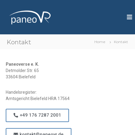
P
I
m
a
m
n
e
e
r
s
o
Kontakt
i
Home
Kontakt
V
v
R
e
V
i
Paneoverse e. K.
d
Detmolder Str. 65
e
33604 Bielefeld
o
T
r
Handelsregister:
a
Amtsgericht Bielefeld HRA 17564
i
n
i
+49 176 7287 2001
n
g
T
o
kontakt@paneovr.de