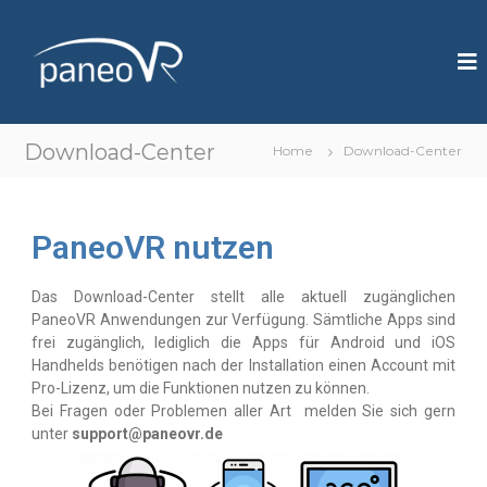
P
I
m
a
m
n
e
e
r
s
o
Download-Center
i
Home
Download-Center
V
v
R
e
V
i
PaneoVR nutzen
d
e
o
Das Download-Center stellt alle aktuell zugänglichen
T
PaneoVR Anwendungen zur Verfügung. Sämtliche Apps sind
r
frei zugänglich, lediglich die Apps für Android und iOS
a
i
Handhelds benötigen nach der Installation einen Account mit
n
Pro-Lizenz, um die Funktionen nutzen zu können.
i
Bei Fragen oder Problemen aller Art melden Sie sich gern
n
unter
support@paneovr.de
g
T
o