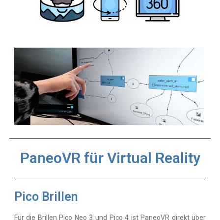
o
l
k
i
t
PaneoVR für Virtual Reality
Pico Brillen
Für die Brillen Pico Neo 3 und Pico 4 ist PaneoVR direkt über